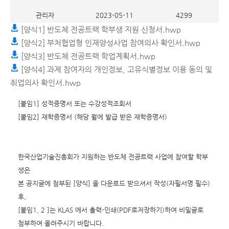
관리자
2023-05-11
4299
[양식1] 반도체 전공트랙 학부생 지원 신청서.hwp
[양식2] 부처협업형 인재양성사업 참여의사 확인서.hwp
[양식3] 반도체 전공트랙 학업계획서.hwp
[양식4] 과제 참여자의 개인정보, 고유식별정보 이용 동의 및
취업의사 확인서.hwp
[붙임1] 성적증명서 또는 수강성적조회서
[붙임2] 재학증명서 (해당 월에 발급 받은 재학증명서)
한국산업기술진흥회가 지원하는 반도체 전공트랙 사업에 참여할 학부
생은
본 공지글에 첨부된 [양식] 을 다운로드 받으셔서 작성(자필서명 필수)
후,
[붙임1, 2 ]는 KLAS 에서 출력-인쇄(PDF로저장하기)하여 비밀글로
첨부하여 올려주시기 바랍니다.