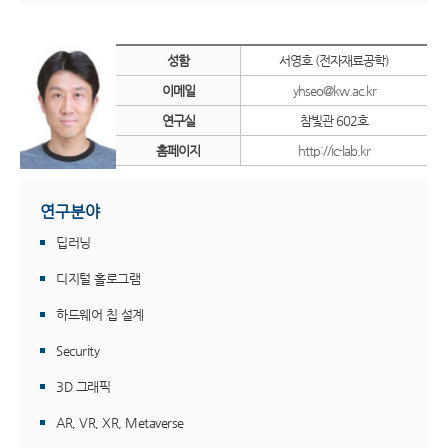
성함
서영호 (전자재료공학)
이메일
yhseo@kw.ac.kr
연구실
참빛관 602호
홈페이지
http://ic-lab.kr
연구분야
딥러닝
디지털 홀로그램
하드웨어 칩 설계
Security
3D 그래픽
AR, VR, XR, Metaverse