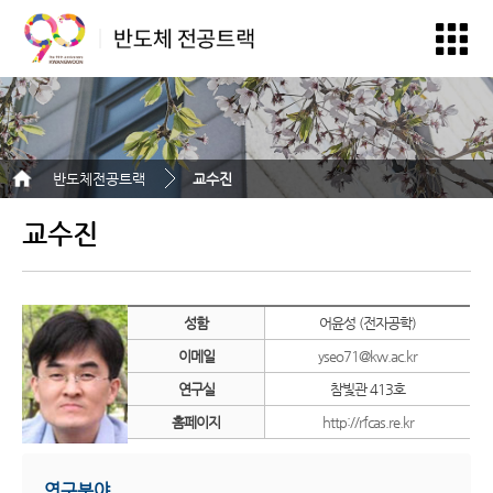
반도체전공트랙
교수진
교수진
성함
어윤성 (전자공학)
이메일
yseo71@kw.ac.kr
연구실
참빛관 413호
홈페이지
http://rfcas.re.kr
연구분야